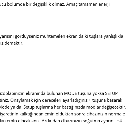
rucu bölümde bir değişiklik olmaz. Amaç tamamen enerji
arısını gördüyseniz muhtemelen ekran da ki tuşlara yanlışlıkla
ız demektir.
uzdolabınızın ekranında bulunan MODE tuşuna yoksa SETUP
niz. Onaylamak için dereceleri ayarladığınız + tuşuna basarak
Mode ya da Setup tuşlarına her bastığınızda modlar değişecektir.
işaretinin kalktığından emin olduktan sonra cihazınızın normale
an emin olacaksınız. Ardından cihazınızın soğutma ayarını. +4