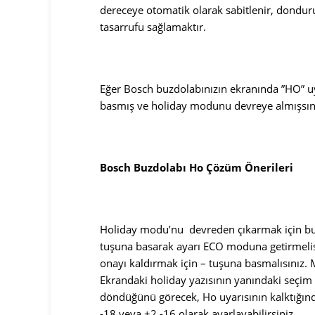
dereceye otomatik olarak sabitlenir, dondu
tasarrufu sağlamaktır.
Eğer Bosch buzdolabınızın ekranında ”HO” uy
basmış ve holiday modunu devreye almışsın
Bosch Buzdolabı Ho Çözüm Önerileri
Holiday modu’nu devreden çıkarmak için b
tuşuna basarak ayarı ECO moduna getirmelisi
onayı kaldırmak için – tuşuna basmalısınız. 
Ekrandaki holiday yazısının yanındaki seçim 
döndüğünü görecek, Ho uyarısının kalktığınd
-18 veya +2 -16 olarak ayarlayabilirsiniz.