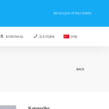
BEYAZ EŞYA YETKILI SERVISI
KURUMSAL
İLETIŞIM
[TR]
BACK
Kategoriler