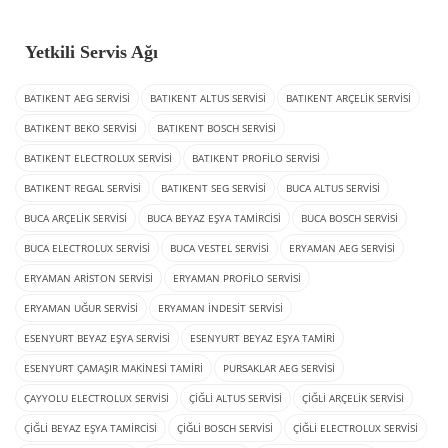
Yetkili Servis Ağı
BATIKENT AEG SERVISI
BATIKENT ALTUS SERVISI
BATIKENT ARÇELIK SERVISI
BATIKENT BEKO SERVISI
BATIKENT BOSCH SERVISI
BATIKENT ELECTROLUX SERVISI
BATIKENT PROFILO SERVISI
BATIKENT REGAL SERVISI
BATIKENT SEG SERVISI
BUCA ALTUS SERVISI
BUCA ARÇELIK SERVISI
BUCA BEYAZ EŞYA TAMIRCISI
BUCA BOSCH SERVISI
BUCA ELECTROLUX SERVISI
BUCA VESTEL SERVISI
ERYAMAN AEG SERVISI
ERYAMAN ARISTON SERVISI
ERYAMAN PROFILO SERVISI
ERYAMAN UĞUR SERVISI
ERYAMAN İNDESIT SERVISI
ESENYURT BEYAZ EŞYA SERVISI
ESENYURT BEYAZ EŞYA TAMIRI
ESENYURT ÇAMAŞIR MAKINESI TAMIRI
PURSAKLAR AEG SERVISI
ÇAYYOLU ELECTROLUX SERVISI
ÇIĞLI ALTUS SERVISI
ÇIĞLI ARÇELIK SERVISI
ÇIĞLI BEYAZ EŞYA TAMIRCISI
ÇIĞLI BOSCH SERVISI
ÇIĞLI ELECTROLUX SERVISI