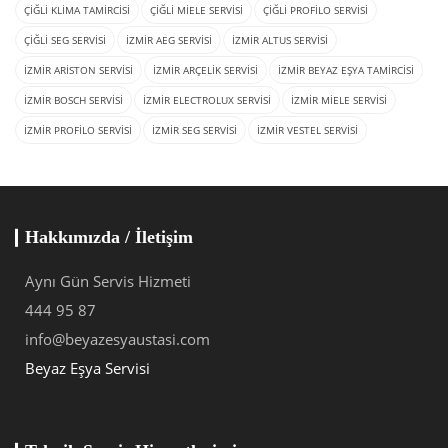
ÇIĞLI KLIMA TAMIRCISI
ÇIĞLI MIELE SERVISI
ÇIĞLI PROFILO SERVISI
ÇIĞLI SEG SERVISI
İZMIR AEG SERVISI
İZMIR ALTUS SERVISI
İZMIR ARISTON SERVISI
İZMIR ARÇELIK SERVISI
İZMIR BEYAZ EŞYA TAMIRCISI
İZMIR BOSCH SERVISI
İZMIR ELECTROLUX SERVISI
İZMIR MIELE SERVISI
İZMIR PROFILO SERVISI
İZMIR SEG SERVISI
İZMIR VESTEL SERVISI
Hakkımızda / İletişim
Aynı Gün Servis Hizmeti
444 95 87
info@beyazesyaustasi.com
Beyaz Eşya Servisi