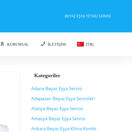
BEYAZ EŞYA YETKILI SERVISI
KURUMSAL
İLETIŞIM
[TR]
Kategoriler
Adana Beyaz Eşya Servisi
Adapazarı Beyaz Eşya Servisleri
Alanya Beyaz Eşya Servisi
Amasya Beyaz Eşya Servisi
Ankara Beyaz Eşya Klima Kombi