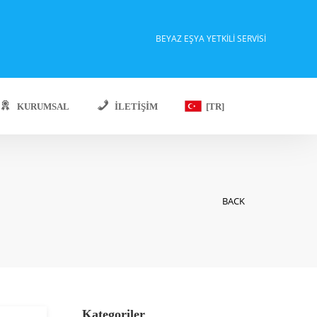
BEYAZ EŞYA YETKILI SERVISI
KURUMSAL
İLETIŞIM
[TR]
BACK
Kategoriler