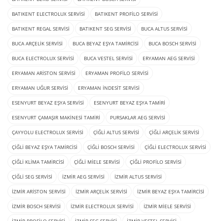
BATIKENT ELECTROLUX SERVISI
BATIKENT PROFILO SERVISI
BATIKENT REGAL SERVISI
BATIKENT SEG SERVISI
BUCA ALTUS SERVISI
BUCA ARÇELIK SERVISI
BUCA BEYAZ EŞYA TAMIRCISI
BUCA BOSCH SERVISI
BUCA ELECTROLUX SERVISI
BUCA VESTEL SERVISI
ERYAMAN AEG SERVISI
ERYAMAN ARISTON SERVISI
ERYAMAN PROFILO SERVISI
ERYAMAN UĞUR SERVISI
ERYAMAN İNDESIT SERVISI
ESENYURT BEYAZ EŞYA SERVISI
ESENYURT BEYAZ EŞYA TAMIRI
ESENYURT ÇAMAŞIR MAKINESI TAMIRI
PURSAKLAR AEG SERVISI
ÇAYYOLU ELECTROLUX SERVISI
ÇIĞLI ALTUS SERVISI
ÇIĞLI ARÇELIK SERVISI
ÇIĞLI BEYAZ EŞYA TAMIRCISI
ÇIĞLI BOSCH SERVISI
ÇIĞLI ELECTROLUX SERVISI
ÇIĞLI KLIMA TAMIRCISI
ÇIĞLI MIELE SERVISI
ÇIĞLI PROFILO SERVISI
ÇIĞLI SEG SERVISI
İZMIR AEG SERVISI
İZMIR ALTUS SERVISI
İZMIR ARISTON SERVISI
İZMIR ARÇELIK SERVISI
İZMIR BEYAZ EŞYA TAMIRCISI
İZMIR BOSCH SERVISI
İZMIR ELECTROLUX SERVISI
İZMIR MIELE SERVISI
İZMIR PROFILO SERVISI
İZMIR SEG SERVISI
İZMIR VESTEL SERVISI