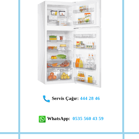
Servis Çağır:
444 28 46
WhatsApp:
0535 560 43 59