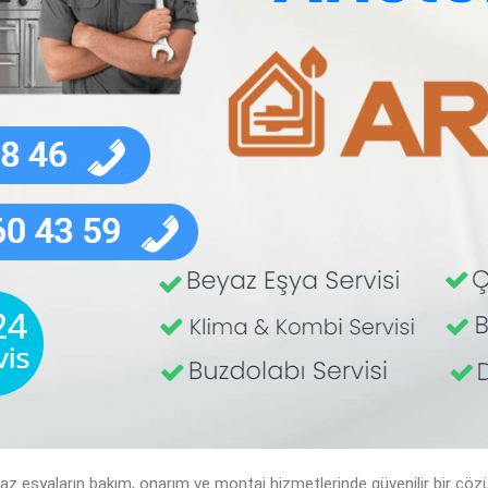
z eşyaların bakım, onarım ve montaj hizmetlerinde güvenilir bir çözü