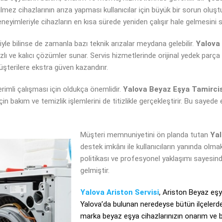
ilmez cihazlarının arıza yapması kullanıcılar için büyük bir sorun olu
eneyimleriyle cihazların en kısa sürede yeniden çalışır hale gelmesini s
iyle bilinse de zamanla bazı teknik arızalar meydana gelebilir.
Yalova 
zlı ve kalıcı çözümler sunar. Servis hizmetlerinde orijinal yedek parça
müşterilere ekstra güven kazandırır.
erimli çalışması için oldukça önemlidir.
Yalova Beyaz Eşya Tamirci
bakım ve temizlik işlemlerini de titizlikle gerçekleştirir. Bu sayede e
Müşteri memnuniyetini ön planda tutan
Yal
destek imkânı ile kullanıcıların yanında olm
politikası ve profesyonel yaklaşımı sayesinde 
gelmiştir.
Yalova Ariston Servisi
, Ariston Beyaz eş
Yalova’da bulunan neredeyse bütün ilçelerde
marka beyaz eşya cihazlarınızın onarım ve b