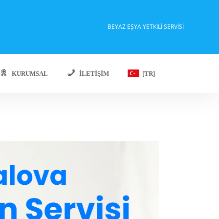
BEYAZ EŞYA YETKILI SERVISI
KURUMSAL
İLETIŞIM
[TR]