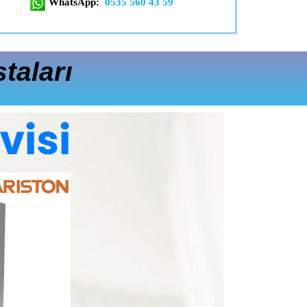
WhatsApp:
0535 560 43 59
taları