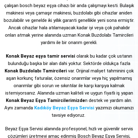
çalışan bosch beyaz eşya cihazı bir anda çalışmayı kesti. Bulaşık
makinesi veya çamaşır makinesi, buzdolabı gibi cihazlar aniden
bozulabilir ve genelde iki yıllık garanti genellikle yeni sona ermiştir.
Ancak cihazlar hala atılamayacak kadar iyi veya çok pahalıdır
onları atmak yerine alanında uzman Konak Buzdolabı Tamircileri
yardımı ile bir onarım gerekli.
Konak Beyaz eşya tamir servisi
olarak bu kadar çok ustanın
bulunduğu başka bir alan dahi yoktur. Sektörde oldukça fazla
Konak Buzdolabı Tamircileri
var. Orijinal maliyet tahminini çok
aşan korkunç faturalar, özensiz onarımlar veya hiç yapılmamış
onarımlar gibi sorun ve sıkıntılar ile karşı karşıya kalmak
istemiyorsanız. Alanında uzman kaliteli ve uygun fiyatlı iş yapan
Konak Beyaz Eşya Tamircilerimizde
n destek ve yardım alın.
Aynı zamanda
Kadıköy Beyaz Eşya Servisi
yazımızı okumanızı
tavsiye ediyoruz.
Beyaz Eşya Servisi alanında profesyonel, hızlı ve güvenilir servis
çözümleri üretmeyi amaç edinmiş Bosch Beyaz Eşya Servisi,