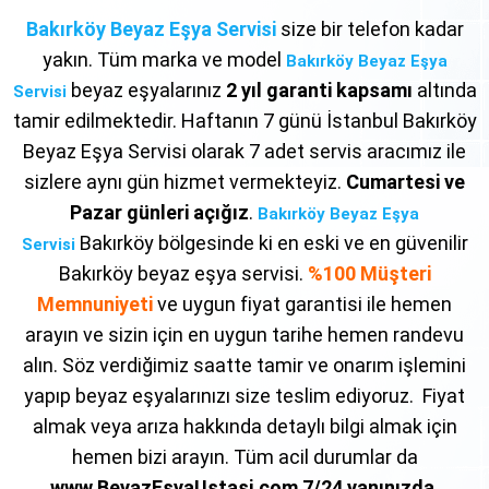
Bakırköy Beyaz Eşya Servisi
size bir telefon kadar
yakın. Tüm marka ve model
Bakırköy Beyaz Eşya
beyaz eşyalarınız
2 yıl garanti kapsamı
altında
Servisi
tamir edilmektedir. Haftanın 7 günü İstanbul Bakırköy
Beyaz Eşya Servisi olarak 7 adet servis aracımız ile
sizlere aynı gün hizmet vermekteyiz.
Cumartesi ve
Pazar günleri açığız
.
Bakırköy Beyaz Eşya
Bakırköy bölgesinde ki en eski ve en güvenilir
Servisi
Bakırköy beyaz eşya servisi.
%100 Müşteri
Memnuniyeti
ve uygun fiyat garantisi ile hemen
arayın ve sizin için en uygun tarihe hemen randevu
alın. Söz verdiğimiz saatte tamir ve onarım işlemini
yapıp beyaz eşyalarınızı size teslim ediyoruz. Fiyat
almak veya arıza hakkında detaylı bilgi almak için
hemen bizi arayın. Tüm acil durumlar da
www.BeyazEsyaUstasi.com 7/24 yanınızda
.