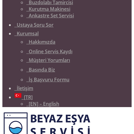
Buzdolabı Tamircisi
Kurutma Makinesi
Ankastre Set Servisi
Ustaya Soru Sor
Kurumsal
Hakkımızda
Online Servis Kaydı
Müşteri Yorumları
Basında Biz
İş Başvuru Formu
İletişim
[TR]
[EN] – English