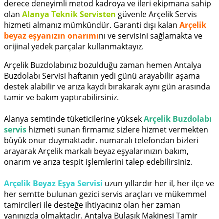
derece deneyimli metod kadroya ve ileri ekipmana sahip
olan
Alanya Teknik Servisten
güvenle Arçelik Servis
hizmeti almanız mümkündür. Garanti dışı kalan
Arçelik
beyaz eşyanızın onarımı
nı ve servisini sağlamakta ve
orijinal yedek parçalar kullanmaktayız.
Arçelik Buzdolabınız bozulduğu zaman hemen Antalya
Buzdolabı Servisi haftanın yedi günü arayabilir aşama
destek alabilir ve arıza kaydı bırakarak aynı gün arasında
tamir ve bakım yaptırabilirsiniz.
Alanya semtinde tüketicilerine yüksek
Arçelik Buzdolabı
servis
hizmeti sunan firmamız sizlere hizmet vermekten
büyük onur duymaktadır. numaralı telefondan bizleri
arayarak Arçelik markalı beyaz eşyalarınızın bakım,
onarım ve arıza tespit işlemlerini talep edebilirsiniz.
Arçelik Beyaz Eşya Servisi
uzun yıllardır her il, her ilçe ve
her semtte bulunan gezici servis araçları ve mükemmel
tamircileri ile desteğe ihtiyacınız olan her zaman
yanınızda olmaktadır. Antalya Bulaşık Makinesi Tamir